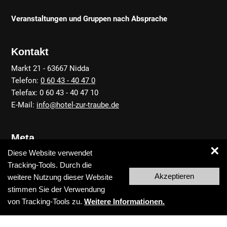
Veranstaltungen und Gruppen nach Absprache
Kontakt
Markt 21 - 63667 Nidda
Telefon:
0 60 43 - 40 47 0
Telefax: 0 60 43 - 40 47 10
E-Mail:
info@hotel-zur-traube.de
Meta
×
Diese Website verwendet
Anfahrt
Tracking-Tools. Durch die
Kontakt
Akzeptieren
weitere Nutzung dieser Website
Datenschutz
stimmen Sie der Verwendung
Impressum
von Tracking-Tools zu.
Weitere Informationen.