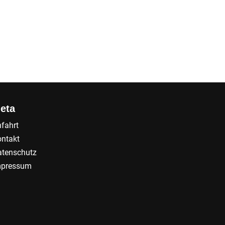
eta
fahrt
ntakt
tenschutz
mpressum