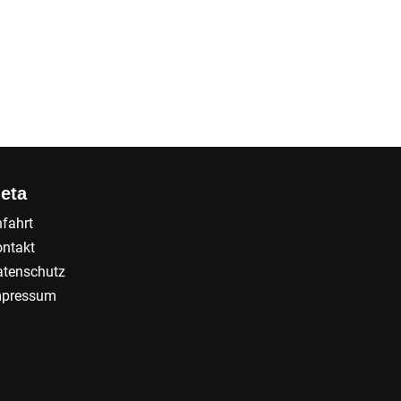
eta
fahrt
ntakt
tenschutz
mpressum