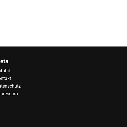
eta
fahrt
ntakt
tenschutz
mpressum